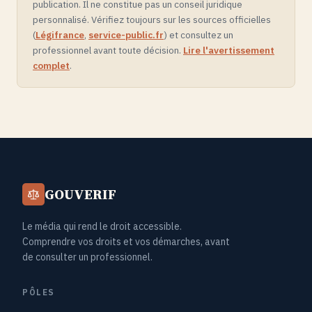
publication. Il ne constitue pas un conseil juridique
personnalisé. Vérifiez toujours sur les sources officielles
(
Légifrance
,
service-public.fr
) et consultez un
professionnel avant toute décision.
Lire l'avertissement
complet
.
GOUVERIF
Le média qui rend le droit accessible.
Comprendre vos droits et vos démarches, avant
de consulter un professionnel.
PÔLES